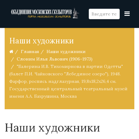
Наши художники
Главная
Наши художники
Слоним Илья Львович (1906-1973)
"Балерина И.В. Тихомирнова в партии Одетты"
(балет П.И. Чайковского "Лебединое озеро"), 1948.
Фарфор, роспись надглазурная, 19,8х18,2х26,4 см.
Государственный центральный театральный музей
имени А.А. Бахрушина, Москва
Наши художники